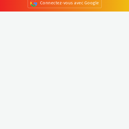
Connectez-vous avec Google
ou
S'inscrire
Klapty
Créer une visite virtuelle
Explorer le monde
Forum visite virtuelle
Créer un compte
Connectez-vous à votre compte
Concept
Comment créer une visite virtuelle
Fonctionnalités