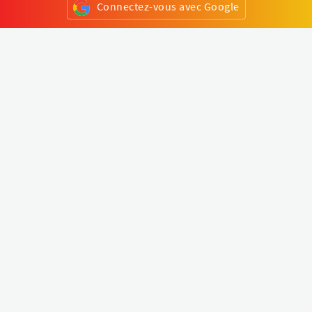
Connectez-vous avec Google
ou
S'inscrire
Klapty
Créer une visite virtuelle
Explorer le monde
Forum visite virtuelle
Créer un compte
Connectez-vous à votre compte
Concept
Comment créer une visite virtuelle
Fonctionnalités