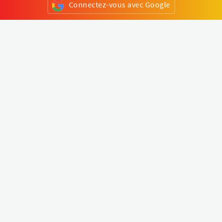
Connectez-vous avec Google
ou
S'inscrire
Klapty
Créer une visite virtuelle
Explorer le monde
Forum visite virtuelle
Créer un compte
Connectez-vous à votre compte
Concept
Comment créer une visite virtuelle
Fonctionnalités