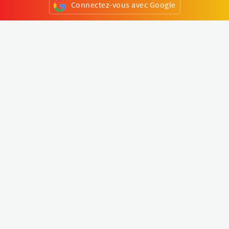
Connectez-vous avec Google
ou
S'inscrire
Klapty
Créer une visite virtuelle
Explorer le monde
Forum visite virtuelle
Créer un compte
Connectez-vous à votre compte
Concept
Comment créer une visite virtuelle
Fonctionnalités