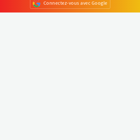
Connectez-vous avec Google
ou
S'inscrire
Klapty
Créer une visite virtuelle
Explorer le monde
Forum visite virtuelle
Créer un compte
Connectez-vous à votre compte
Concept
Comment créer une visite virtuelle
Fonctionnalités