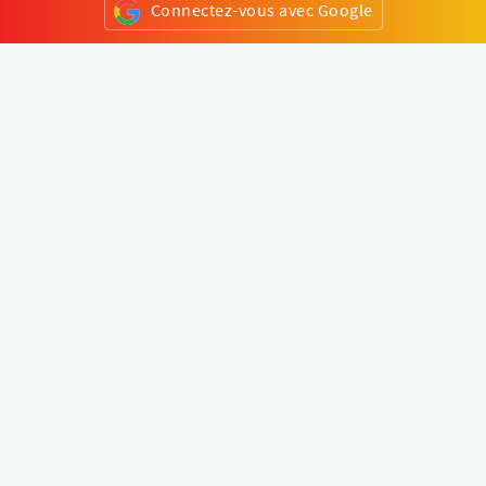
Connectez-vous avec Google
ou
S'inscrire
Klapty
Créer une visite virtuelle
Explorer le monde
Forum visite virtuelle
Créer un compte
Connectez-vous à votre compte
Concept
Comment créer une visite virtuelle
Fonctionnalités