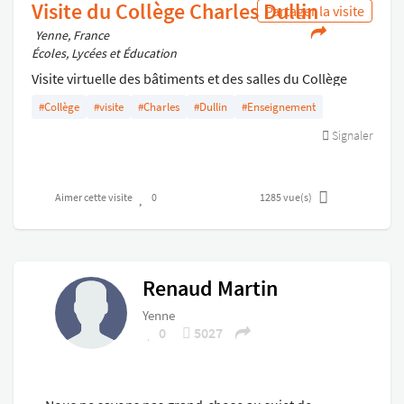
Visite du Collège Charles Dullin
Partager la visite
Yenne, France
Écoles, Lycées et Éducation
Visite virtuelle des bâtiments et des salles du Collège
Charles Dullin pour les futurs élèves.
#Collège
#visite
#Charles
#Dullin
#Enseignement
Signaler
Aimer cette visite
0
1285
vue(s)
Renaud Martin
Yenne
0
5027