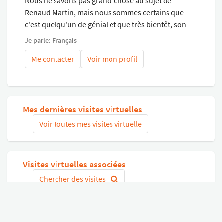
Nous ne savons pas grand-chose au sujet de
Renaud Martin, mais nous sommes certains que
c'est quelqu'un de génial et que très bientôt, son
profil sera complété.
Je parle: Français
Me contacter
Voir mon profil
Mes dernières visites virtuelles
Voir toutes mes visites virtuelle
Visites virtuelles associées
Chercher des visites