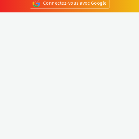
Connectez-vous avec Google
ou
S'inscrire
Klapty
Créer une visite virtuelle
Explorer le monde
Forum visite virtuelle
Créer un compte
Connectez-vous à votre compte
Concept
Comment créer une visite virtuelle
Fonctionnalités