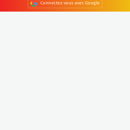
Connectez-vous avec Google
ou
S'inscrire
Klapty
Créer une visite virtuelle
Explorer le monde
Forum visite virtuelle
Créer un compte
Connectez-vous à votre compte
Concept
Comment créer une visite virtuelle
Fonctionnalités