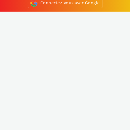
Connectez-vous avec Google
ou
S'inscrire
Klapty
Créer une visite virtuelle
Explorer le monde
Forum visite virtuelle
Créer un compte
Connectez-vous à votre compte
Concept
Comment créer une visite virtuelle
Fonctionnalités