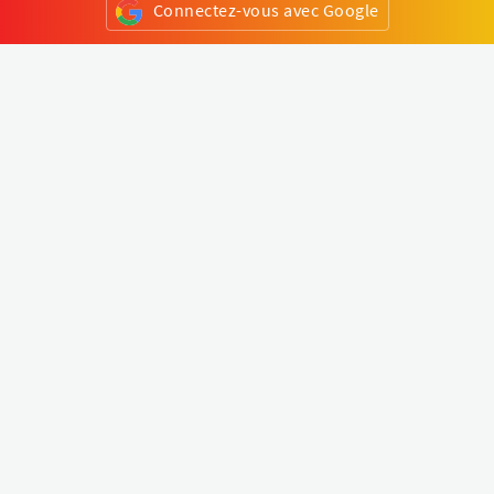
Connectez-vous avec Google
ou
S'inscrire
Klapty
Créer une visite virtuelle
Explorer le monde
Forum visite virtuelle
Créer un compte
Connectez-vous à votre compte
Concept
Comment créer une visite virtuelle
Fonctionnalités