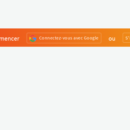
mencer
ou
Connectez-vous avec Google
S'
Divers
Liens utiles
Boutique Matériel
Statut de nos services
Engagez un Pro
Jobs
FAQ
Nous contacter
Qui sommes-nous