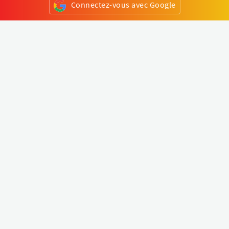
Connectez-vous avec Google
ou
S'inscrire
Klapty
Créer une visite virtuelle
Explorer le monde
Forum visite virtuelle
Créer un compte
Connectez-vous à votre compte
Concept
Comment créer une visite virtuelle
Fonctionnalités