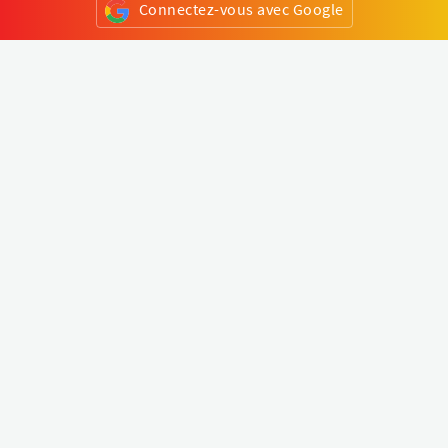
Connectez-vous avec Google
ou
S'inscrire
Klapty
Créer une visite virtuelle
Explorer le monde
Forum visite virtuelle
Créer un compte
Connectez-vous à votre compte
Concept
Comment créer une visite virtuelle
Fonctionnalités