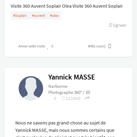
Visite 360 Auvent Soplair Olea Visite 360 Auvent Soplair
Olea Visite 360 Auvent Soplair Olea
#Soplair
#auvent
#olea
Signaler
Aimer cette visite
0
8482
vue(s)
Yannick MASSE
Narbonne
Photographe 360° / 3D
0
111840
Nous ne savons pas grand-chose au sujet de
Yannick MASSE, mais nous sommes certains que