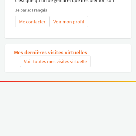
c'est quelqu'un de génial et que très bientôt, son
profil sera complété.
Je parle: Français
Me contacter
Voir mon profil
Mes dernières visites virtuelles
Voir toutes mes visites virtuelle
Connectez-vous avec Google
ou
S'inscrire