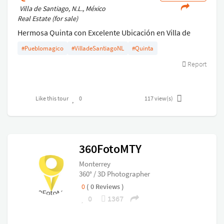
Villa de Santiago, N.L., México
Real Estate (for sale)
Hermosa Quinta con Excelente Ubicación en Villa de
Santiago Pueblo Mágico. En la comunidad de San
#Pueblomagico
#VilladeSantiagoNL
#Quinta
Francisco, Muy Cerca de Cola de Caballo y Presa de la
Report
Boca.
Like this tour
0
117
view(s)
360FotoMTY
Monterrey
360° / 3D Photographer
0
( 0 Reviews )
0
1367