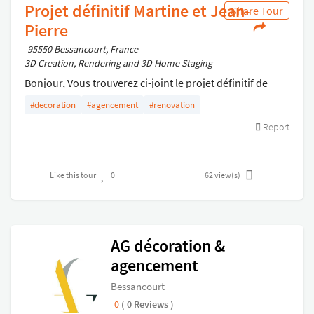
Projet définitif Martine et Jean-
Share Tour
Pierre
95550 Bessancourt, France
3D Creation, Rendering and 3D Home Staging
Bonjour, Vous trouverez ci-joint le projet définitif de
votre cuisine . Vous souhaitant une bonne visite . A
#decoration
#agencement
#renovation
bientôt
Report
Like this tour
0
62
view(s)
AG décoration &
agencement
Bessancourt
0
( 0 Reviews )