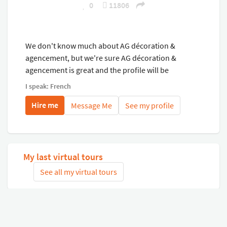
0
11806
We don't know much about AG décoration &
agencement, but we're sure AG décoration &
agencement is great and the profile will be
completed soon.
I speak: French
Hire me
Message Me
See my profile
My last virtual tours
See all my virtual tours
Related virtual tours
Search tours