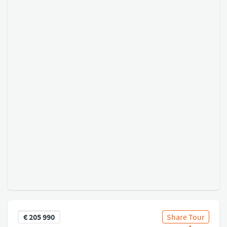
€
205 990
Share Tour