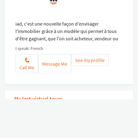
iad, c'est une nouvelle façon d'envisager
l'immobilier grâce à un modèle qui permet à tous
d'être gagnant, que l'on soit acheteur, vendeur ou
conseiller. Nous misons sur la connaissance du
I speak: French
marché local et l'économie d'échelle pour réduire
See my profile
les coûts, les distances et vous apporter plus de
Message Me
Call Me
transparence. Un modèle qui compte aujourd'hui
près de 18 000 conseillers, prêts à vous suivre et à
mettre leur expertise au service de vos nouveaux
projets de vie.
My last virtual tours
See all my virtual tours
Connect with Google