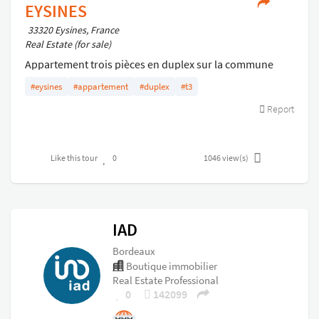
EYSINES
33320 Eysines, France
Real Estate (for sale)
Appartement trois pièces en duplex sur la commune
d'eysines . Comprenant : une cuisine ouverte, un séjour,
#eysines
#appartement
#duplex
#t3
une salle de bains, des wc séparés, deux chambres .
Report
Un balcon
Like this tour
0
1046
view(s)
IAD
Bordeaux
Boutique immobilier
Real Estate Professional
0
142099