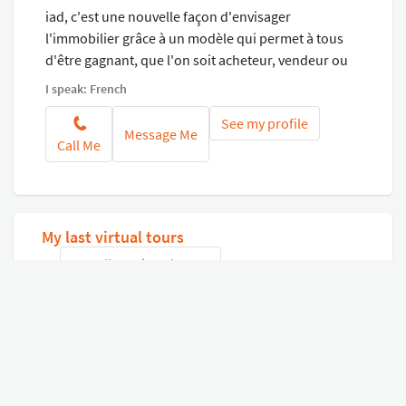
iad, c'est une nouvelle façon d'envisager
l'immobilier grâce à un modèle qui permet à tous
d'être gagnant, que l'on soit acheteur, vendeur ou
conseiller. Nous misons sur la connaissance du
I speak: French
marché local et l'économie d'échelle pour réduire
See my profile
les coûts, les distances et vous apporter plus de
Message Me
Call Me
transparence. Un modèle qui compte aujourd'hui
près de 18 000 conseillers, prêts à vous suivre et à
mettre leur expertise au service de vos nouveaux
projets de vie.
My last virtual tours
See all my virtual tours
Connect with Google
or