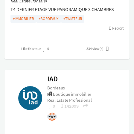
Real Estate (for sale)
T4 DERNIER ETAGE VUE PANORAMIQUE 3 CHAMBRES
DONT UNE AVEC DRESSING 2 SALLE DEAU
#IMMOBILIER
#BORDEAUX
#TWISTEUR
Report
Like this tour
0
334
view(s)
IAD
Bordeaux
Boutique immobilier
Real Estate Professional
0
142099