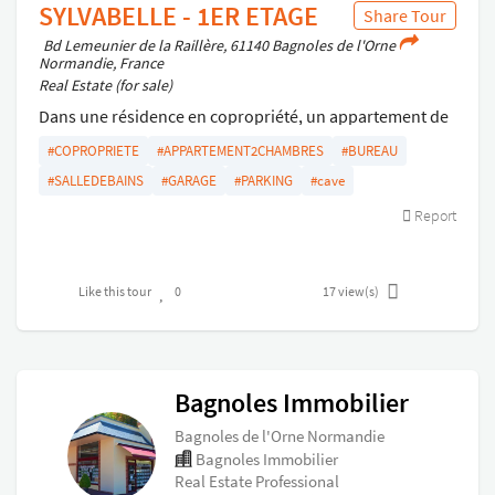
SYLVABELLE - 1ER ETAGE
Share Tour
Bd Lemeunier de la Raillère, 61140 Bagnoles de l'Orne
Normandie, France
Real Estate (for sale)
Dans une résidence en copropriété, un appartement de
2 pièces se composant : entrée sur salle à manger,
#COPROPRIETE
#APPARTEMENT2CHAMBRES
#BUREAU
cuisine ouverte, salon, 2 chambres, bureau, salle de
#SALLEDEBAINS
#GARAGE
#PARKING
#cave
bains avec wc
Report
Cave
Garage et parking
Like this tour
0
17
view(s)
Bagnoles Immobilier
Bagnoles de l'Orne Normandie
Bagnoles Immobilier
Real Estate Professional