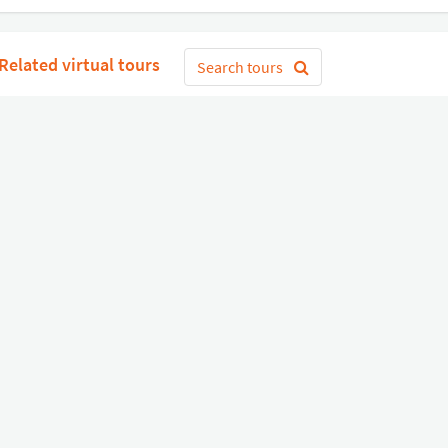
Related virtual tours
Search tours
Get Started
or
Connect with Google
Sign 
Diverse
Useful links
Equipment shop
Status of our services
Hire a Pro
Jobs
FAQ
Contact Us
About Us