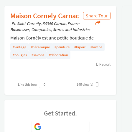
Maison Cornely Carnac
Share Tour
Pl. Saint-Cornély, 56340 Carnac, France
Businesses, Companies, Stores and Industries
Maison Cornély est une petite boutique de
décoration située dans la rue St Cornely à Carnac
#vintage
#céramique
#peinture
#bijoux
#lampe
nVous y trouverez des éléments de décoration
#bougies
#savons
#décoration
contemporains et vintages. nAccueil chaleureux de
Report
Catherine .
Like this tour
0
145
view(s)
Get Started.
Sign Up with Google