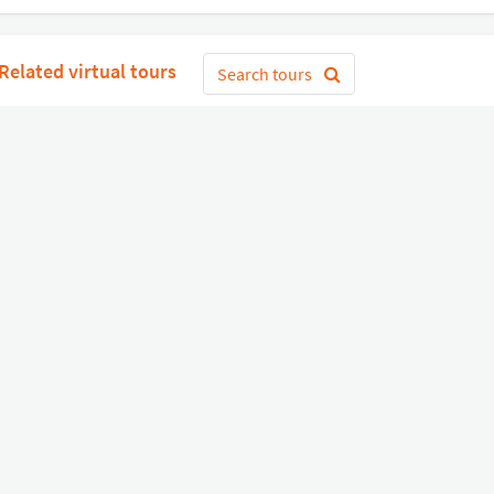
Related virtual tours
Search tours
Get Started
or
Connect with Google
Sign 
Diverse
Useful links
Equipment shop
Status of our services
Hire a Pro
Jobs
FAQ
Contact Us
About Us