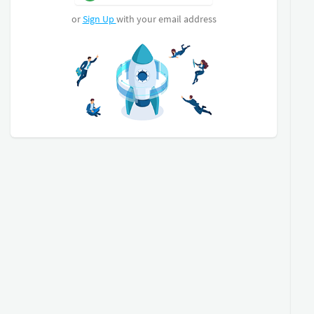
une suite parentale avec salle d'eau, dressing et
terrasse.
or
Sign Up
with your email address
Menuiseries doubles vitrages avec volets roulants
électriques, climatisation réversible gainable,
piscine carreaux de Bali, terrasse, terrain
entièrement clos et aménagé avec portail
automatique.
A visiter rapidement !