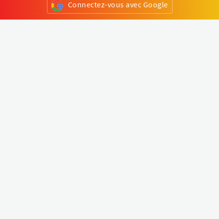
Connectez-vous avec Google
ou
S'inscrire
Klapty
Créer une visite virtuelle
Explorer le monde
Forum visite virtuelle
Créer un compte
Connectez-vous à votre compte
Concept
Comment créer une visite virtuelle
Fonctionnalités