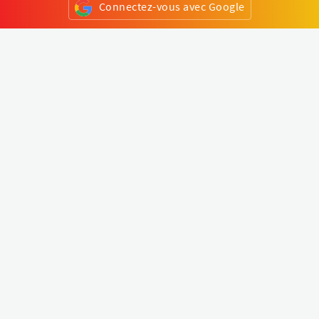
Connectez-vous avec Google
ou
S'inscrire
Klapty
Créer une visite virtuelle
Explorer le monde
Forum visite virtuelle
Créer un compte
Connectez-vous à votre compte
Concept
Comment créer une visite virtuelle
Fonctionnalités