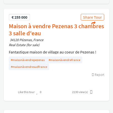
€
255 000
Share Tour
Maison à vendre Pezenas 3 chambres
3 salle d'eau
34120 Pézenas, France
Real Estate (for sale)
Fantastique maison de village au coeur de Pezenas !
#maisonàvendrepezenas
#maisonàvendrefrance
En plein cœur de Pezenas se trouve cette belle maison
#maisonàvendresudfrance
de village lumineuse. Répartie sur 2 niveaux avec une
Report
mezzanine au dernier étage, elle offre 3 suites
parentales et un espace de vie exceptionnel. Une maison
idéale ou une maison de vacances, à visiter dès
Like this tour
0
2130
view(s)
aujourd'hui !
Vous entrez dans un espace d'entrée où vous pouvez
ranger des vélos ou une moto. Cette entrée mène à une