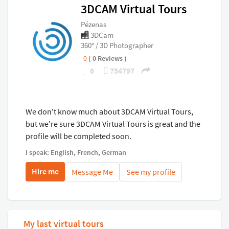
3DCAM Virtual Tours
spacieuse salle à manger/cuisine, une chambre à
coucher et une salle de douche avec WC. Le premier
Pézenas
3DCam
étage dispose d'un salon, d'une deuxième chambre avec
360° / 3D Photographer
salle de bains. Le deuxième étage dispose d'une
0
( 0 Reviews )
mezzanine et d'une troisième chambre avec salle de
6
754797
bains. Le propriétaire a l'autorisation de faire une
ouverture pour créer une sensation de logia.
We don't know much about 3DCAM Virtual Tours,
but we're sure 3DCAM Virtual Tours is great and the
profile will be completed soon.
I speak: English, French, German
Hire me
Message Me
See my profile
My last virtual tours