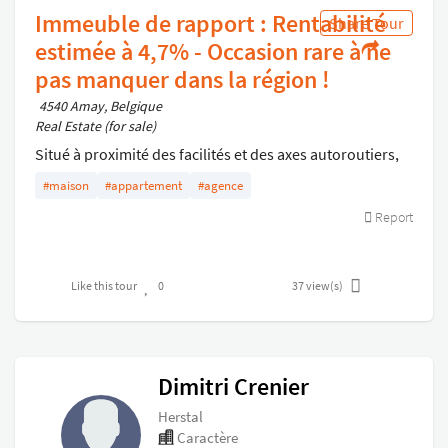
Immeuble de rapport : Rentabilité
Share Tour
estimée à 4,7% - Occasion rare à ne
pas manquer dans la région !
4540 Amay, Belgique
Real Estate (for sale)
Situé à proximité des facilités et des axes autoroutiers,
dans un quartier agréable et paisible, ce bien à usage
#maison
#appartement
#agence
mixte, idéal pour un investissement, entièrement rénové
Report
à Amay vous séduira par ses nombreuses possibilités
d'exploitation.
Like this tour
0
37
view(s)
L’immeuble est composé de :
- Un rez-de-chaussée commercial (185.000€)
- Rez-de-chaussée : un studio 1 pièce (95.000€)
- 1er étage : un appartement 2 chambres (165.000€)
Dimitri Crenier
- 2ème étage : un appartement 1 chambre (135.000€)
Herstal
- Annexe : un appartement 1 chambre avec cour
Caractère
privative (165.000€)