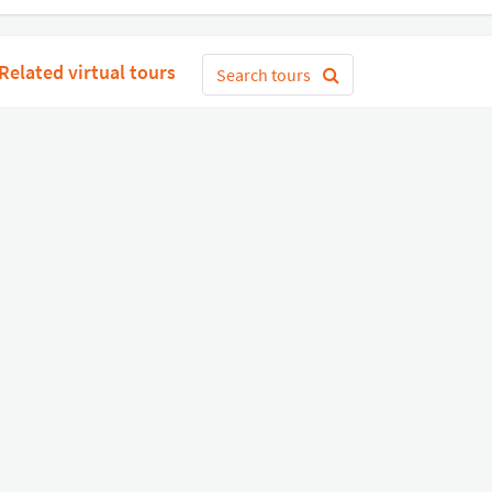
Related virtual tours
Search tours
Get Started
or
Connect with Google
Sign 
Diverse
Useful links
Equipment shop
Status of our services
Hire a Pro
Jobs
FAQ
Contact Us
About Us