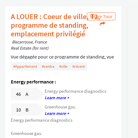
A LOUER : Coeur de ville, T2,
Share Tour
programme de standing,
emplacement privilégié
Biscarrosse, France
Real Estate (for rent)
Vue dégagée pour ce programme de standing, vue
sur la place du marché et de l'église.
#Appartement
#centre
#ville
#récent
La conservation de la façade du bâtiment
historique, le traitement architectural des
Energy performance :
bâtiments et les matériaux positionne très bien
Energy performance diagnostics
cette résidence dans son cadre historique et
46 A
Learn more +
privilégié de Biscarrosse.
Greenhouse gas.
Appartement proposé : T2 avec terrasse, premier
10 B
Learn more +
étage, cuisine meublée et équipée (plaque
Energy performance diagnostics
cuisson+ hotte+ réfrigérateur), une chambre avec
placard aménagé. Salle d'eau avec WC et lave
Greenhouse gas.