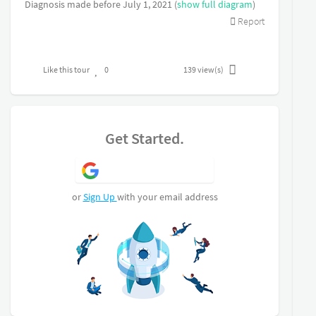
linge.
Diagnosis made before July 1, 2021 (
show full diagram
)
Cet appartement n'est pas proposé dans le cadre
Report
de la défiscalisation Pinel, donc pas de revenus
plafonnés.
Like this tour
0
139
view(s)
Get Started.
Sign Up with Google
or
Sign Up
with your email address