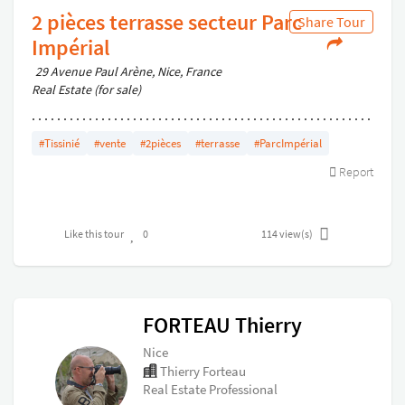
2 pièces terrasse secteur Parc
Share Tour
Impérial
29 Avenue Paul Arène, Nice, France
Real Estate (for sale)
. . . . . . . . . . . . . . . . . . . . . . . . . . . . . . . . . . . . . . . . . . . . . . . . . . . . . .
. . . . . . . . . . . . . . . . . . . . . . . . . . . . . . . . . . . . . . . . . . . . . . . . . . . . . .
#Tissinié
#vente
#2pièces
#terrasse
#ParcImpérial
. . . . . . . . . . . . . . . . . . . . . . . . . . . . . . . . . . . . . . . . . . . . . . . . . . . . . .
Report
.
Like this tour
0
114
view(s)
FORTEAU Thierry
Nice
Thierry Forteau
Real Estate Professional