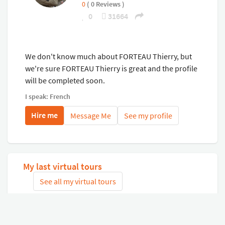
0
( 0 Reviews )
0
31664
We don't know much about FORTEAU Thierry, but
we're sure FORTEAU Thierry is great and the profile
will be completed soon.
I speak: French
Hire me
Message Me
See my profile
My last virtual tours
See all my virtual tours