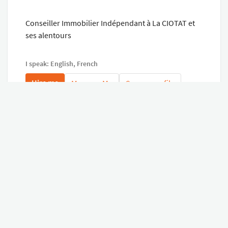
Conseiller Immobilier Indépendant à La CIOTAT et
ses alentours
I speak: English, French
Hire me
Message Me
See my profile
My last virtual tours
See all my virtual tours
Related virtual tours
Search tours