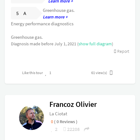
Learn more +
Greenhouse gas.
5 A
Learn more +
Energy performance diagnostics
Greenhouse gas.
Diagnosis made before July 1, 2021 (
show full diagram
)
Report
Like this tour
1
61
view(s)
Francoz Olivier
La Ciotat
0
( 0 Reviews )
2
22208