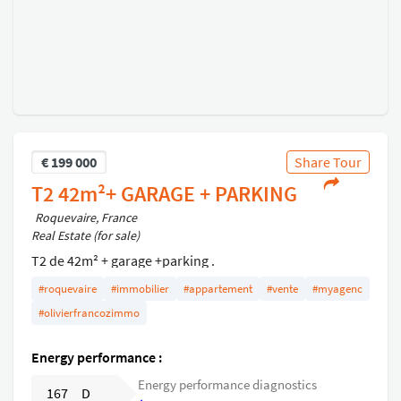
€
199 000
Share Tour
T2 42m²+ GARAGE + PARKING
Roquevaire, France
Real Estate (for sale)
T2 de 42m² + garage +parking .
Excellent état - Séjour - Cuisine - chambre - Salle de Bain
#roquevaire
#immobilier
#appartement
#vente
#myagenc
- Wc séparé
#olivierfrancozimmo
Dans une résidence sécurisée
Energy performance :
Energy performance diagnostics
167 D