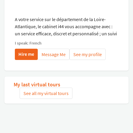
A votre service sur le département de la Loire-
Atlantique, le cabinet i44 vous accompagne avec :
un service efficace, discret et personnalisé ; un suivi
permanent par email, par sms, par téléphone, par
I speak: French
courrier à votre convenance ; la possibilité de
Hire me
Message Me
See my profile
participer à la vente ou la location de votre bien :
choix des médias, choix des photographies, ...
My last virtual tours
See all my virtual tours
Related virtual tours
Search tours