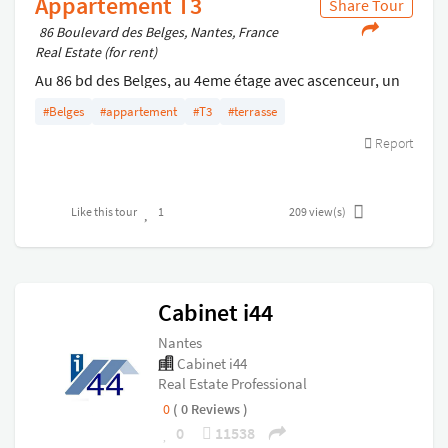
Appartement T3
Share Tour
86 Boulevard des Belges, Nantes, France
Real Estate (for rent)
Au 86 bd des Belges, au 4eme étage avec ascenceur, un
appartement T3 comprenant : séjour avec cuisine
#Belges
#appartement
#T3
#terrasse
ouverte, 2 chambres, salle de bains, wc séparé, placards,
Report
terrasse exposée Sud. Parking en sous-sol.
Like this tour
1
209
view(s)
Cabinet i44
Nantes
Cabinet i44
Real Estate Professional
0
( 0 Reviews )
0
11538