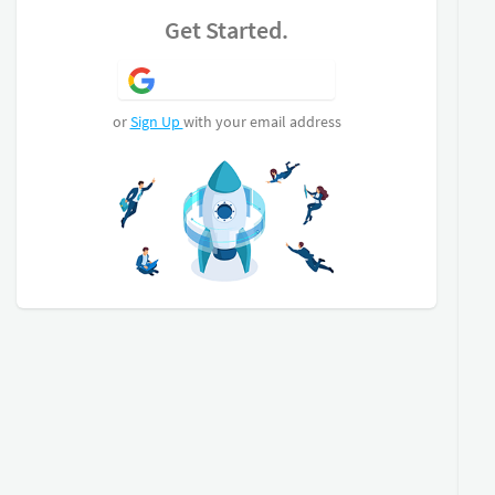
composé d'une chambre de 12.5 m², une salle de
Get Started.
bain, un dressing et un wc.
A l'étage, deux grandes chambres, une salle de
Sign Up with Google
douche et un wc indépendant.
Le jardin arboré est trés agréable à vivre, il dispose
or
Sign Up
with your email address
d'une piscine avec filtration au sel, un bassin, un
potager. Le tout alimenté par un forage avec
arrosage automatique. De la terrasse, vous
disposerez d'une salle d'eau avec wc
indépendante
L'accés à la maison par un portail automatique
permet d'accueillir plusieurs véhicules et un
camping car. Enfin un atelier - garage avec eau ,
electricité et tout à l'égout complète l'espace bati.
Belles prestations pour cette maison qui ne
nécessite aucun travaux , climatisation réversible,
menuiseries pvc double vitrage, double isolation,
piscine au sel, arrosage automatique, forage...
Superb villa of traditional construction from 2001