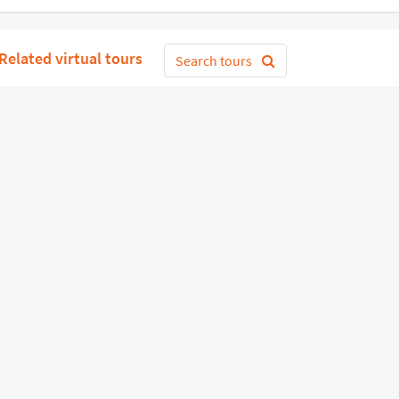
Related virtual tours
Search tours
Get Started
or
Connect with Google
Sign 
Diverse
Useful links
Equipment shop
Status of our services
Hire a Pro
Jobs
FAQ
Contact Us
About Us