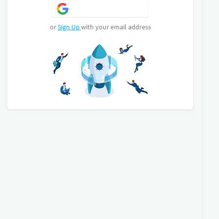
double vitrage avec les volets roulants.
Sign Up with Google
Les extérieurs sont en cours d'amélioration et
peuvent être personnalisable surtout pour la
or
Sign Up
with your email address
terrasse et la piscine.