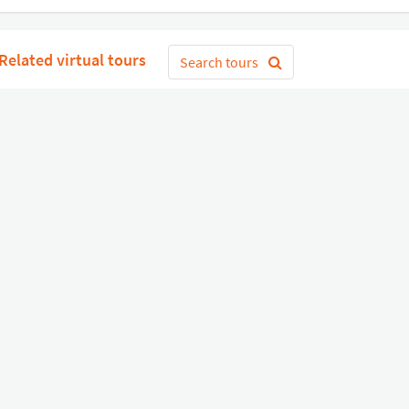
Related virtual tours
Search tours
Get Started
or
Connect with Google
Sign 
Diverse
Useful links
Equipment shop
Status of our services
Hire a Pro
Jobs
FAQ
Contact Us
About Us