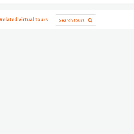
Related virtual tours
Search tours
Get Started
or
Connect with Google
Sign 
Diverse
Useful links
Equipment shop
Status of our services
Hire a Pro
Jobs
FAQ
Contact Us
About Us