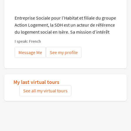
STUDIOS de 19m² : à partir de 335€ TTC STUDIO de 27m²
: 382€ TTC T1/Faux T2 de 31 à 36m² : 421€ à 447€ TTC
Entreprise Sociale pour l’Habitat et filiale du groupe
Action Logement, la SDH est un acteur de référence
du logement social en Isère. Sa mission d’intérêt
général consiste à construire et gérer des
I speak: French
logements locatifs sociaux et en accession sociale à
Message Me
See my profile
destination des ménages qui ne peuvent accéder au
parc privé.
My last virtual tours
See all my virtual tours
Related virtual tours
Search tours